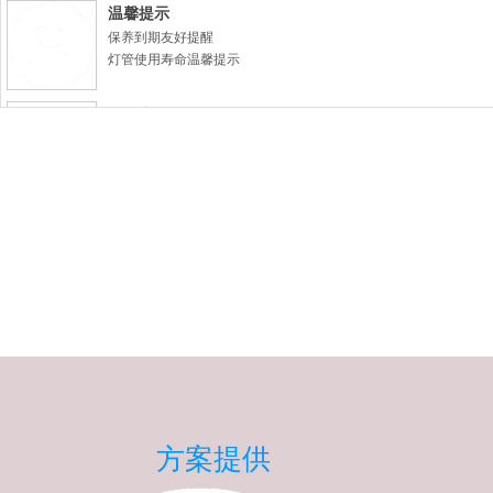
温馨提示
保养到期友好提醒
灯管使用寿命温馨提示
研发力量
20年经验累积，专注高端水冷UV设备、LED UV光源系统、低
方案提供