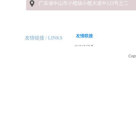
广东省中山市小榄镇小榄大道中123号之二
友情联接
友情链接 /
LINKS
水冷UV设备
LED UV设备
Cop