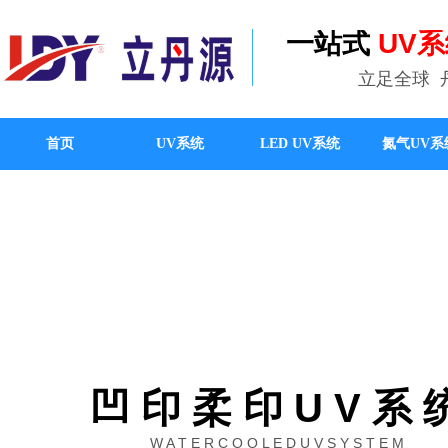
一站式
UV
立足全球
首页
UV系统
LED UV系统
氮气UV系
凹 印 柔 印
U V 系 
W A T E R C O O L E D U V S Y S T E M