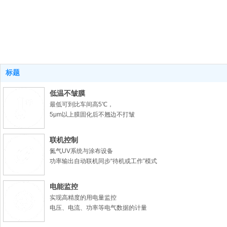
标题
凹印柔印UV系
统案例
低温不皱膜
最低可到比车间高5℃，
5μm以上膜固化后不翘边不打皱
联机控制
氮气UV系统与涂布设备
功率输出自动联机同步“待机或工作”模式
电能监控
实现高精度的用电量监控
电压、电流、功率等电气数据的计量